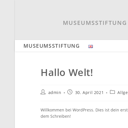
Zum
Inhalt
springen
MUSEUMSSTIFTUNG 
MUSEUMSSTIFTUNG
Hallo Welt!
Beitrags-
Beitrag
Beitrags
admin
30. April 2021
Allg
Autor:
veröffentlicht:
Kategori
Willkommen bei WordPress. Dies ist dein erst
dem Schreiben!