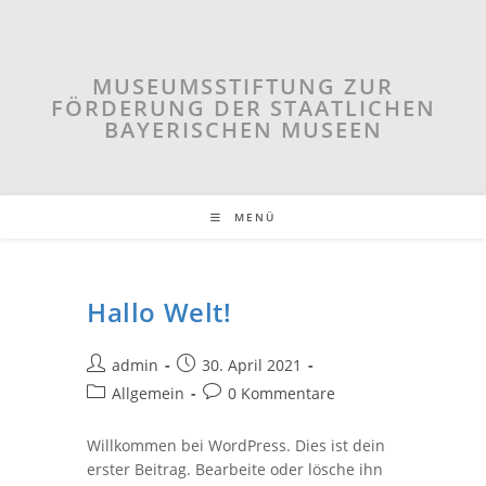
Zum
Inhalt
springen
MUSEUMSSTIFTUNG ZUR
FÖRDERUNG DER STAATLICHEN
BAYERISCHEN MUSEEN
MENÜ
Hallo Welt!
Beitrags-
Beitrag
admin
30. April 2021
Autor:
veröffentlicht:
Beitrags-
Beitrags-
Allgemein
0 Kommentare
Kategorie:
Kommentare:
Willkommen bei WordPress. Dies ist dein
erster Beitrag. Bearbeite oder lösche ihn